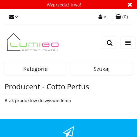
Wyprzedaż trwa!
(
0
)
Zaloguj się
Zarejestruj się
Dodaj zgłoszenie
Zgody cookies
Kategorie
Szukaj
Producent - Cotto Pertus
Brak produktów do wyświetlenia