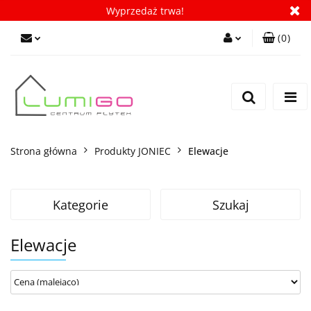
Wyprzedaż trwa!
(
0
)
Zaloguj się
Zarejestruj się
Dodaj zgłoszenie
Zgody cookies
Strona główna
Produkty JONIEC
Elewacje
Kategorie
Szukaj
Elewacje