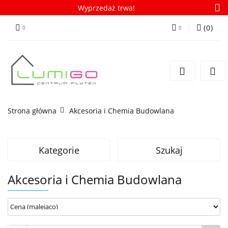
Wyprzedaż trwa!
(
0
)
Zaloguj się
Zarejestruj się
Dodaj zgłoszenie
Zgody cookies
Strona główna
Akcesoria i Chemia Budowlana
Kategorie
Szukaj
Akcesoria i Chemia Budowlana