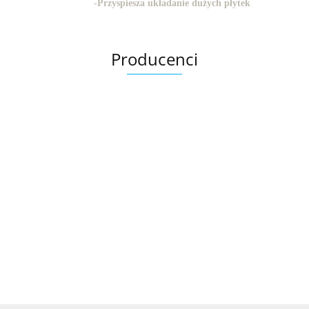
-
Przyspiesza układanie dużych płytek
Producenci
Ariana
AZTECA