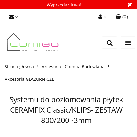
Wyprzedaż trwa!
(
0
)
Zaloguj się
Zarejestruj się
Dodaj zgłoszenie
Zgody cookies
Strona główna
Akcesoria i Chemia Budowlana
Akcesoria GLAZURNICZE
Systemu do poziomowania płytek
CERAMFIX Classic/KLIPS- ZESTAW
800/200 -3mm