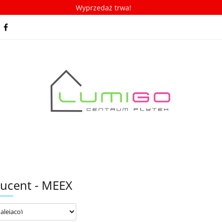
Wyprzedaż trwa!
spiracje
Porady/ABC płytek
Nowości
Bestseller
racje
Porady/ABC płytek
Nowości
Bestsellery
ucent - MEEX