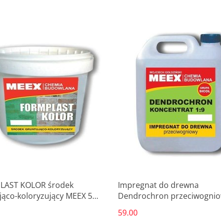
Produkt niedostępny
Produkt niedostępny
LAST KOLOR środek
Impregnat do drewna
jąco-koloryzujący MEEX 5
Dendrochron przeciwogni
Koncentrat 1:9 MEEX 5 L
59.00