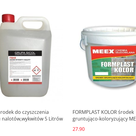
Produkt niedostępny
Produkt niedostępny
środek do czyszczenia
FORMPLAST KOLOR środek
 nalotów,wykwitów 5 Litrów
gruntująco-koloryzujący ME
litr
27.90