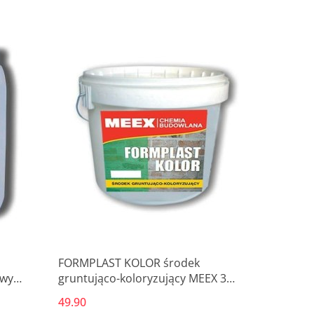
Produkt niedostępny
FORMPLAST KOLOR środek
owy
gruntująco-koloryzujący MEEX 3
litry
49.90