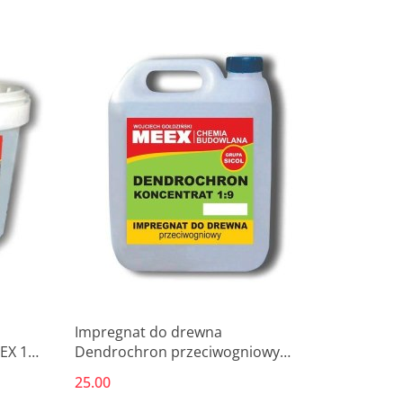
Produkt niedostępny
Impregnat do drewna
EX 1
Dendrochron przeciwogniowy
Koncentrat 1:9 MEEX 1 L
25.00