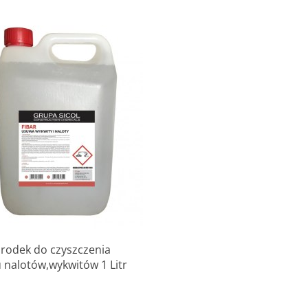
Produkt niedostępny
środek do czyszczenia
 nalotów,wykwitów 1 Litr