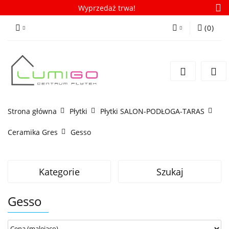
Wyprzedaż trwa!
(
0
)
Zaloguj się
Zarejestruj się
Dodaj zgłoszenie
Zgody cookies
Strona główna
Płytki
Płytki SALON-PODŁOGA-TARAS
Ceramika Gres
Gesso
Kategorie
Szukaj
Gesso