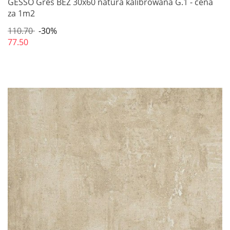
GESSO Gres BEŻ 30x60 natura kalibrowana G.1 - cena
za 1m2
110.70
-30%
77.50