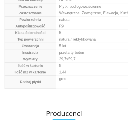
Nazwa kolekcji
Płytki podłogowe,ścienne
Przeznaczenie
Wewnętrzne, Zewnętrzne, Elewacja, Kuch
Zastosowanie
natura
Powierzchnia
R9
Antypoślizgowość
5
Klasa ścieralności
natura / rektyfikowana
Typ powierzchni
5 lat
Gwarancja
przetarty beton
Inspiracja
29,7x59,7
Wymiary
8
Ilość w kartonie
1,44
Ilość m2 w kartonie
gres
Rodzaj płytki
Producenci