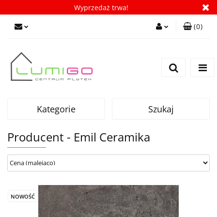
Wyprzedaż trwa!
(
0
)
Zaloguj się
Zarejestruj się
Dodaj zgłoszenie
Zgody cookies
Kategorie
Szukaj
Producent - Emil Ceramika
NOWOŚĆ