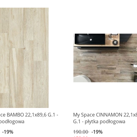
Produkt niedostępny
Produkt niedostępny
ce BAMBO 22,1x89,6 G.1 -
My Space CINNAMON 22,1x8
 podłogowa
G.1 - płytka podłogowa
-19%
190.00
-19%