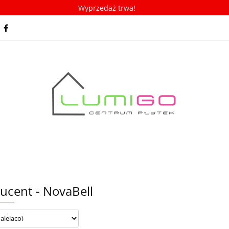
Wyprzedaż trwa!
spiracje
Porady/ABC płytek
Nowości
Bestseller
racje
Porady/ABC płytek
Nowości
Bestsellery
ucent - NovaBell