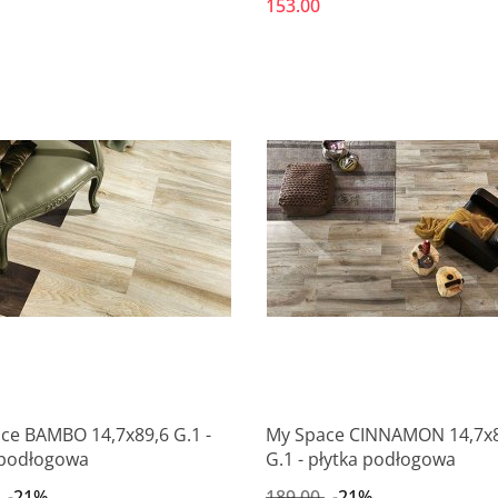
153.00
Produkt niedostępny
Produkt niedostępny
ce BAMBO 14,7x89,6 G.1 -
My Space CINNAMON 14,7x8
 podłogowa
G.1 - płytka podłogowa
-21%
189.00
-21%