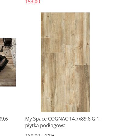
153.00
Produkt niedostępny
9,6
My Space COGNAC 14,7x89,6 G.1 -
płytka podłogowa
189.00
-21%