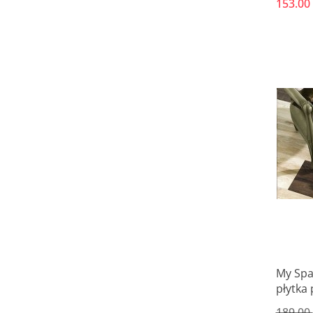
153.00
My Spa
płytka
189.00