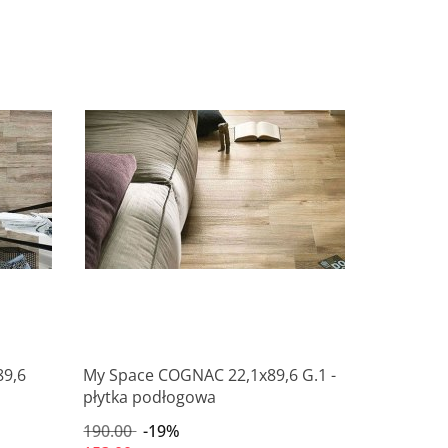
Produkt niedostępny
9,6
My Space COGNAC 22,1x89,6 G.1 -
płytka podłogowa
190.00
-19%