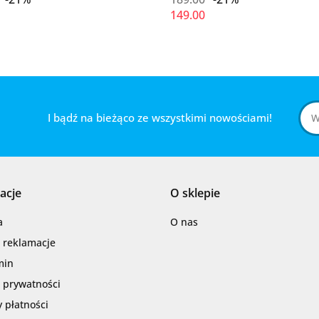
149.00
I bądź na bieżąco ze wszystkimi nowościami!
acje
O sklepie
a
O nas
i reklamacje
min
a prywatności
 płatności