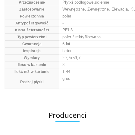
Płytki podłogowe,ścienne
Przeznaczenie
Wewnętrzne, Zewnętrzne, Elewacja, Ku
Zastosowanie
poler
Powierzchnia
-
Antypoślizgowość
PEI 3
Klasa ścieralności
poler / rektyfikowana
Typ powierzchni
5 lat
Gwarancja
beton
Inspiracja
29,7x59,7
Wymiary
8
Ilość w kartonie
1.44
Ilość m2 w kartonie
gres
Rodzaj płytki
Producenci