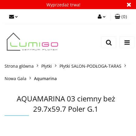
Wyprzedaż trwa!
(
0
)
Zaloguj się
Zarejestruj się
Dodaj zgłoszenie
Zgody cookies
Strona główna
Płytki
Płytki SALON-PODŁOGA-TARAS
Nowa Gala
Aqumarina
AQUAMARINA 03 ciemny beż
29.7x59.7 Poler G.1