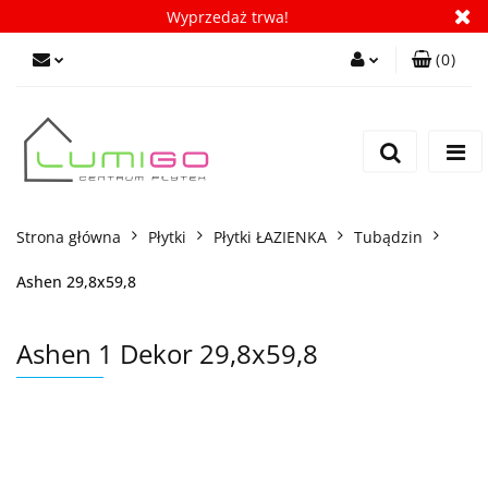
Wyprzedaż trwa!
(
0
)
Zaloguj się
Zarejestruj się
Dodaj zgłoszenie
Zgody cookies
Strona główna
Płytki
Płytki ŁAZIENKA
Tubądzin
Ashen 29,8x59,8
Ashen 1 Dekor 29,8x59,8