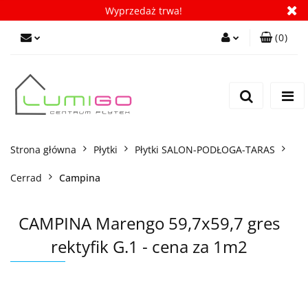
Wyprzedaż trwa!
(
0
)
Zaloguj się
Zarejestruj się
Dodaj zgłoszenie
Zgody cookies
Strona główna
Płytki
Płytki SALON-PODŁOGA-TARAS
Cerrad
Campina
CAMPINA Marengo 59,7x59,7 gres
rektyfik G.1 - cena za 1m2