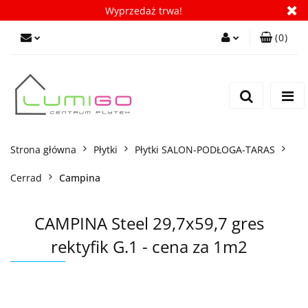
Wyprzedaż trwa!
(
0
)
Zaloguj się
Zarejestruj się
Dodaj zgłoszenie
Zgody cookies
Strona główna
Płytki
Płytki SALON-PODŁOGA-TARAS
Cerrad
Campina
CAMPINA Steel 29,7x59,7 gres
rektyfik G.1 - cena za 1m2