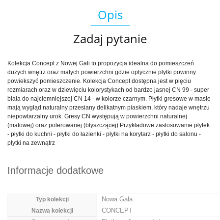
Opis
Zadaj pytanie
Kolekcja Concept z Nowej Gali to propozycja idealna do pomieszczeń
dużych wnętrz oraz małych powierzchni gdzie optycznie płytki powinny
powiekszyć pomieszczenie. Kolekcja Concept dostępna jest w pięciu
rozmiarach oraz w dziewięciu kolorystykach od bardzo jasnej CN 99 - super
biała do najciemniejszej CN 14 - w kolorze czarnym. Płytki gresowe w masie
mają wygląd naturalny przesiany delikatnym piaskiem, który nadaje wnętrzu
niepowtarzalny urok. Gresy CN występują w powierzchni naturalnej
(matowej) oraz polerowanej (błyszczącej) Przykładowe zastosowanie płytek
- płytki do kuchni - płytki do łazienki - płytki na korytarz - płytki do salonu -
płytki na zewnątrz
Informacje dodatkowe
Nowa Gala
Typ kolekcji
CONCEPT
Nazwa kolekcji