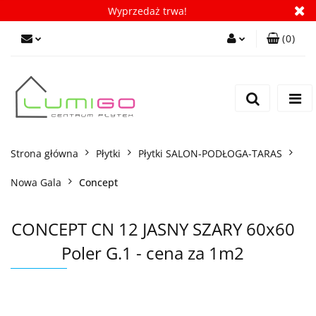
Wyprzedaż trwa!
(
0
)
Zaloguj się
Zarejestruj się
Dodaj zgłoszenie
Zgody cookies
Strona główna
Płytki
Płytki SALON-PODŁOGA-TARAS
Nowa Gala
Concept
CONCEPT CN 12 JASNY SZARY 60x60
Poler G.1 - cena za 1m2