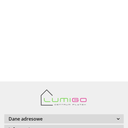
Ariana
AZTECA
Barwolf
Dane adresowe