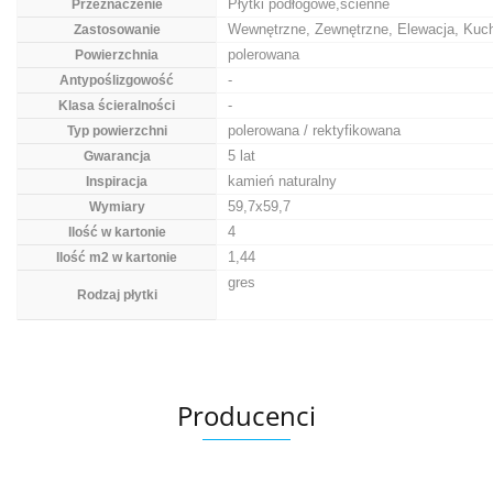
Płytki podłogowe,ścienne
Przeznaczenie
Wewnętrzne, Zewnętrzne, Elewacja, Kuch
Zastosowanie
polerowana
Powierzchnia
-
Antypoślizgowość
-
Klasa ścieralności
polerowana / rektyfikowana
Typ powierzchni
5 lat
Gwarancja
kamień naturalny
Inspiracja
59,7x59,7
Wymiary
4
Ilość w kartonie
1,44
Ilość m2 w kartonie
gres
Rodzaj płytki
Producenci