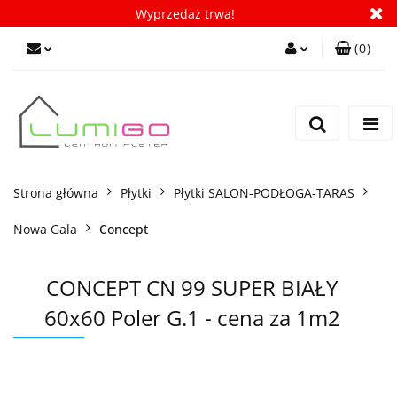
Wyprzedaż trwa!
(
0
)
Zaloguj się
Zarejestruj się
Dodaj zgłoszenie
Zgody cookies
Strona główna
Płytki
Płytki SALON-PODŁOGA-TARAS
Nowa Gala
Concept
CONCEPT CN 99 SUPER BIAŁY
60x60 Poler G.1 - cena za 1m2