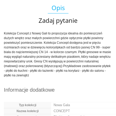
Opis
Zadaj pytanie
Kolekcja Concept z Nowej Gali to propozycja idealna do pomieszczeń
dużych wnętrz oraz małych powierzchni gdzie optycznie płytki powinny
powiekszyć pomieszczenie. Kolekcja Concept dostępna jest w pięciu
rozmiarach oraz w dziewięciu kolorystykach od bardzo jasnej CN 99 - super
biała do najciemniejszej CN 14 - w kolorze czarnym. Płytki gresowe w masie
mają wygląd naturalny przesiany delikatnym piaskiem, który nadaje wnętrzu
niepowtarzalny urok. Gresy CN występują w powierzchni naturalnej
(matowej) oraz polerowanej (błyszczącej) Przykładowe zastosowanie płytek
- płytki do kuchni - płytki do łazienki - płytki na korytarz - płytki do salonu -
płytki na zewnątrz
Informacje dodatkowe
Nowa Gala
Typ kolekcji
CONCEPT
Nazwa kolekcji