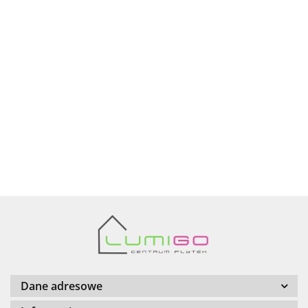
Ariana
AZTECA
Barwolf
Dane adresowe