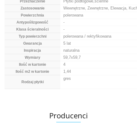
Płytki podłogowe,ścienne
Przeznaczenie
Wewnętrzne, Zewnętrzne, Elewacja, Kuch
Zastosowanie
polerowana
Powierzchnia
-
Antypoślizgowość
-
Klasa ścieralności
polerowana / rektyfikowana
Typ powierzchni
5 lat
Gwarancja
naturalna
Inspiracja
59,7x59,7
Wymiary
4
Ilość w kartonie
1,44
Ilość m2 w kartonie
gres
Rodzaj płytki
Producenci