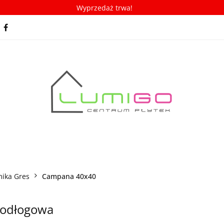
Wyprzedaż trwa!
spiracje
Porady/ABC płytek
Nowości
Bestseller
racje
Porady/ABC płytek
Nowości
Bestsellery
ika Gres
Campana 40x40
podłogowa