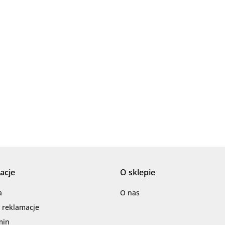
Ariana
AZTECA
acje
O sklepie
Barwolf
a
O nas
i reklamacje
min