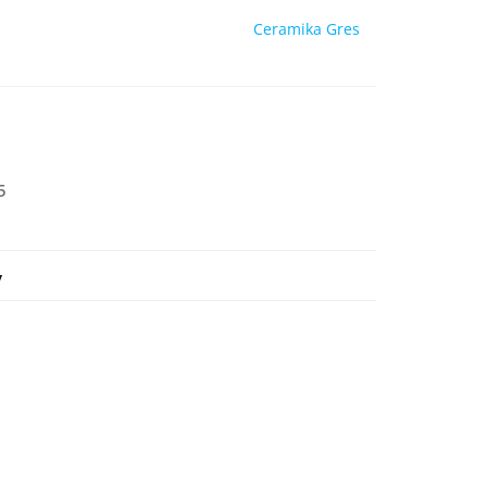
Ceramika Gres
5
y