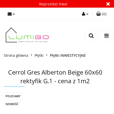
Wyprzedaż trwa!
(
0
)
Zaloguj się
Zarejestruj się
Dodaj zgłoszenie
Zgody cookies
Strona główna
Płytki
Płytki INWESTYCYJNE
Cerrol Gres Alberton Beige 60x60
rektyfik G.1 - cena z 1m2
POLECAMY
NOWOŚĆ