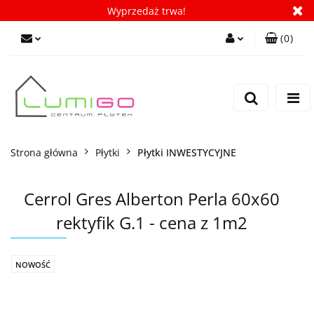
Wyprzedaż trwa!
(
0
)
Zaloguj się
Zarejestruj się
Dodaj zgłoszenie
Zgody cookies
Strona główna
Płytki
Płytki INWESTYCYJNE
Cerrol Gres Alberton Perla 60x60
rektyfik G.1 - cena z 1m2
NOWOŚĆ