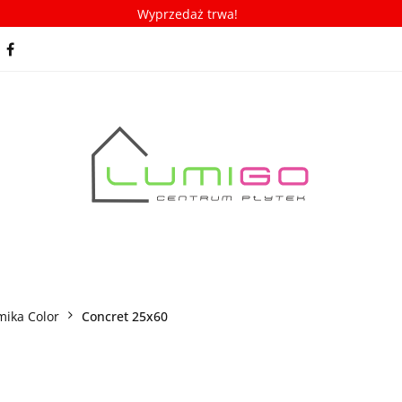
Wyprzedaż trwa!
spiracje
Porady/ABC płytek
Nowości
Bestseller
racje
Porady/ABC płytek
Nowości
Bestsellery
mika Color
Concret 25x60