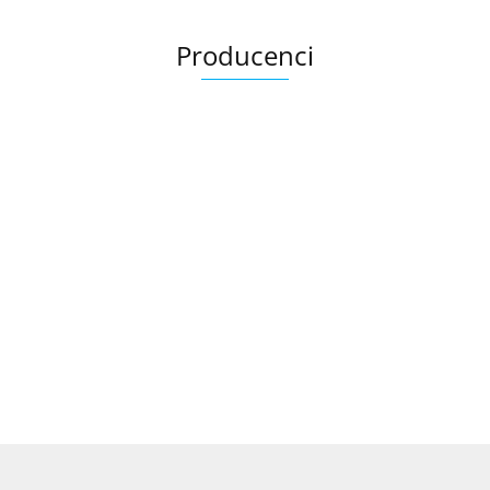
Producenci
Ariana
AZTECA