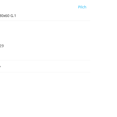
Pilch
 30x60 G.1
29
y