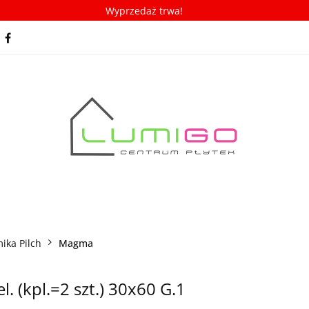
Wyprzedaż trwa!
spiracje
Porady/ABC płytek
Nowości
Bestseller
racje
Porady/ABC płytek
Nowości
Bestsellery
ika Pilch
Magma
 (kpl.=2 szt.) 30x60 G.1