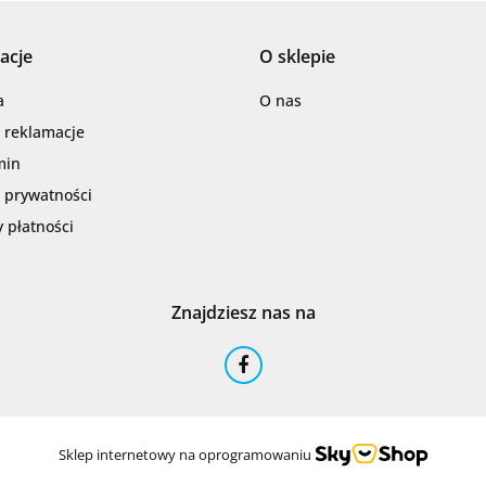
acje
O sklepie
Barwolf
a
O nas
i reklamacje
min
a prywatności
 płatności
Cerambell
Znajdziesz nas na
Ceramfix
Sklep internetowy na oprogramowaniu