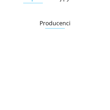
Producenci
Ariana
AZTECA