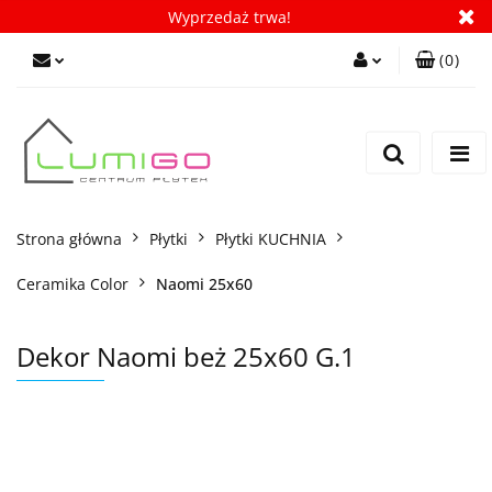
Wyprzedaż trwa!
(
0
)
Zaloguj się
Zarejestruj się
Dodaj zgłoszenie
Zgody cookies
Strona główna
Płytki
Płytki KUCHNIA
Ceramika Color
Naomi 25x60
Dekor Naomi beż 25x60 G.1