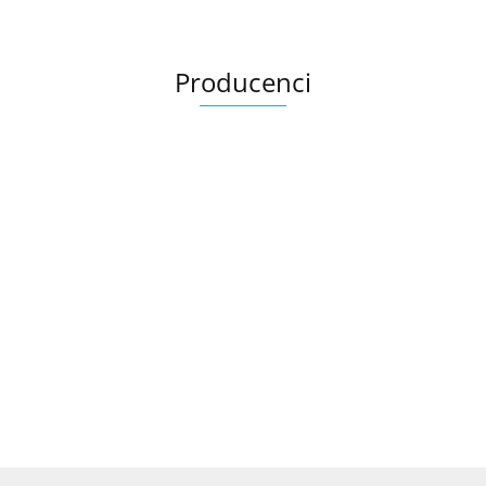
Producenci
Ariana
AZTECA