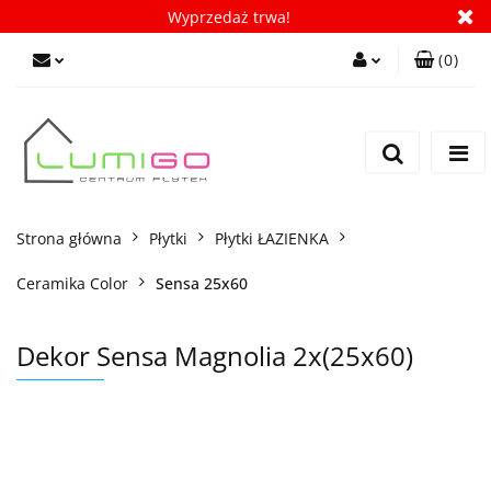
Wyprzedaż trwa!
(
0
)
Zaloguj się
Zarejestruj się
Dodaj zgłoszenie
Zgody cookies
Strona główna
Płytki
Płytki ŁAZIENKA
Ceramika Color
Sensa 25x60
Dekor Sensa Magnolia 2x(25x60)