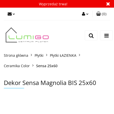
Wyprzedaż trwa!
(
0
)
Zaloguj się
Zarejestruj się
Dodaj zgłoszenie
Zgody cookies
Strona główna
Płytki
Płytki ŁAZIENKA
Ceramika Color
Sensa 25x60
Dekor Sensa Magnolia BIS 25x60