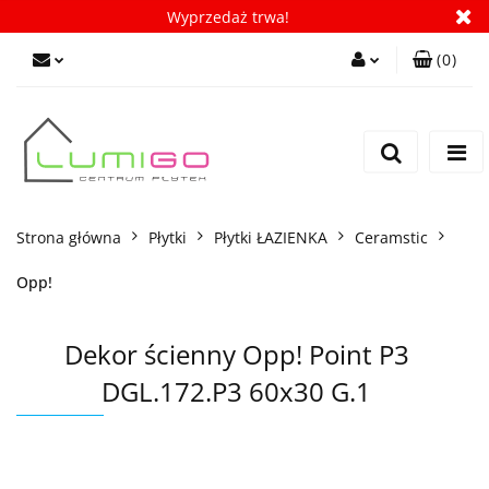
Wyprzedaż trwa!
(
0
)
Zaloguj się
Zarejestruj się
Dodaj zgłoszenie
Zgody cookies
Strona główna
Płytki
Płytki ŁAZIENKA
Ceramstic
Opp!
Dekor ścienny Opp! Point P3
DGL.172.P3 60x30 G.1