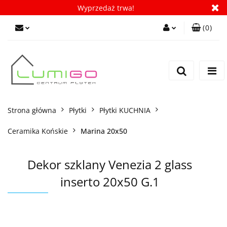
Wyprzedaż trwa!
(
0
)
Zaloguj się
Zarejestruj się
Dodaj zgłoszenie
Zgody cookies
Strona główna
Płytki
Płytki KUCHNIA
Ceramika Końskie
Marina 20x50
Dekor szklany Venezia 2 glass
inserto 20x50 G.1