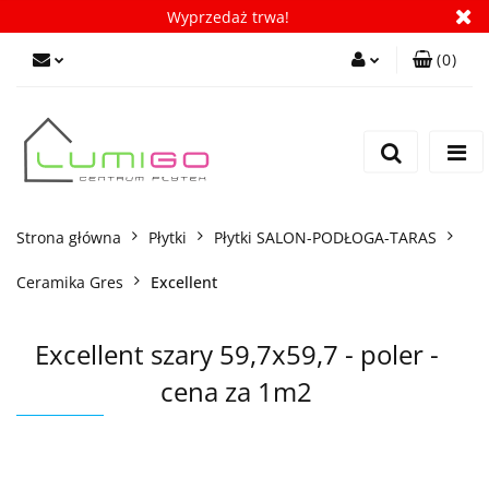
Wyprzedaż trwa!
(
0
)
Zaloguj się
Zarejestruj się
Dodaj zgłoszenie
Zgody cookies
Strona główna
Płytki
Płytki SALON-PODŁOGA-TARAS
Ceramika Gres
Excellent
Excellent szary 59,7x59,7 - poler -
cena za 1m2