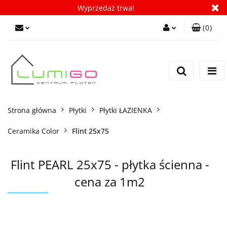
Wyprzedaż trwa!
(
0
)
Zaloguj się
Zarejestruj się
Dodaj zgłoszenie
Zgody cookies
Strona główna
Płytki
Płytki ŁAZIENKA
Ceramika Color
Flint 25x75
Flint PEARL 25x75 - płytka ścienna -
cena za 1m2