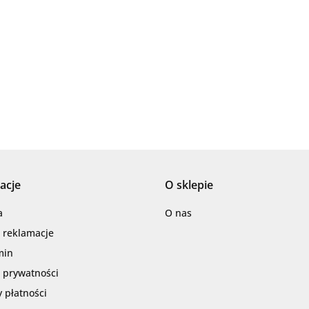
AZTECA
acje
O sklepie
Barwolf
a
O nas
i reklamacje
min
a prywatności
 płatności
Cerambell