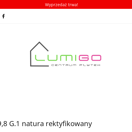
Wyprzedaż trwa!
spiracje
Porady/ABC płytek
Nowości
Bestseller
racje
Porady/ABC płytek
Nowości
Bestsellery
,8 G.1 natura rektyfikowany