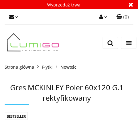
Wyprzedaż trwa!
(
0
)
Zaloguj się
Zarejestruj się
Dodaj zgłoszenie
Zgody cookies
Strona główna
Płytki
Nowości
Gres MCKINLEY Poler 60x120 G.1
rektyfikowany
BESTSELLER