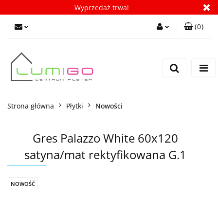
Wyprzedaż trwa!
(
0
)
Zaloguj się
Zarejestruj się
Dodaj zgłoszenie
Zgody cookies
Strona główna
Płytki
Nowości
Gres Palazzo White 60x120
satyna/mat rektyfikowana G.1
NOWOŚĆ