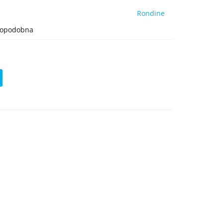
Rondine
wnopodobna
ć