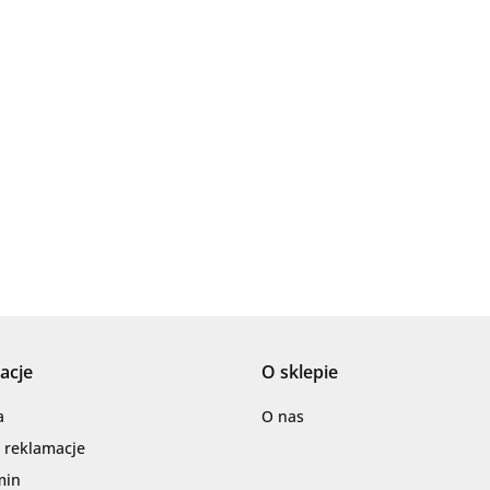
Ariana
AZTECA
acje
O sklepie
Barwolf
a
O nas
i reklamacje
min