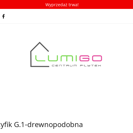
Wyprzedaż trwa!
spiracje
Porady/ABC płytek
Nowości
Bestseller
racje
Porady/ABC płytek
Nowości
Bestsellery
ktyfik G.1-drewnopodobna