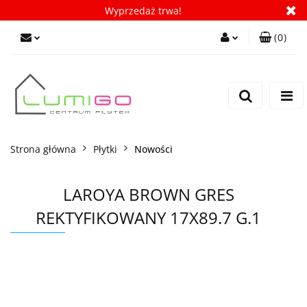
Wyprzedaż trwa!
(
0
)
Zaloguj się
Zarejestruj się
Dodaj zgłoszenie
Zgody cookies
Strona główna
Płytki
Nowości
LAROYA BROWN GRES
REKTYFIKOWANY 17X89.7 G.1