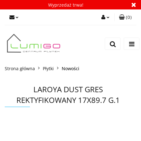
Wyprzedaż trwa!
(
0
)
Zaloguj się
Zarejestruj się
Dodaj zgłoszenie
Zgody cookies
Strona główna
Płytki
Nowości
LAROYA DUST GRES
REKTYFIKOWANY 17X89.7 G.1