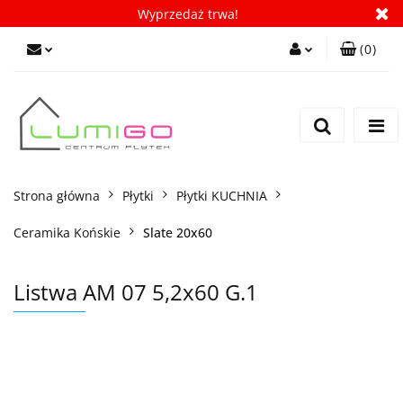
Wyprzedaż trwa!
(
0
)
Zaloguj się
Zarejestruj się
Dodaj zgłoszenie
Zgody cookies
Strona główna
Płytki
Płytki KUCHNIA
Ceramika Końskie
Slate 20x60
Listwa AM 07 5,2x60 G.1