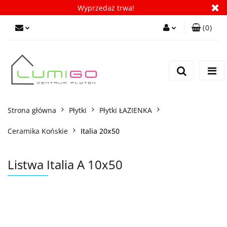
Wyprzedaż trwa!
(
0
)
Zaloguj się
Zarejestruj się
Dodaj zgłoszenie
Zgody cookies
Strona główna
Płytki
Płytki ŁAZIENKA
Ceramika Końskie
Italia 20x50
Listwa Italia A 10x50