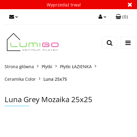
Wyprzedaż trwa!
(
0
)
Zaloguj się
Zarejestruj się
Dodaj zgłoszenie
Zgody cookies
Strona główna
Płytki
Płytki ŁAZIENKA
Ceramika Color
Luna 25x75
Luna Grey Mozaika 25x25