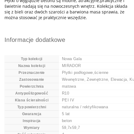
Płytki o wyglądzie betonu są modne, atrakcyjne,praktyczne i
świetnie nadają się na nowoczesnych wnętrz. Kolekcja składa
się z bieli oraz dwóch szarości a barwiona masa sprawia, że
można stosować je praktycznie wszędzie.
Informacje dodatkowe
Nowa Gala
Typ kolekcji
MIRADOR
Nazwa kolekcji
Płytki podłogowe,ścienne
Przeznaczenie
Wewnętrzne, Zewnętrzne, Elewacja, Ku
Zastosowanie
matowa
Powierzchnia
R10
Antypoślizgowość
PEI IV
Klasa ścieralności
naturalna / rektyfikowana
Typ powierzchni
5 lat
Gwarancja
beton
Inspiracja
59,7x59,7
Wymiary