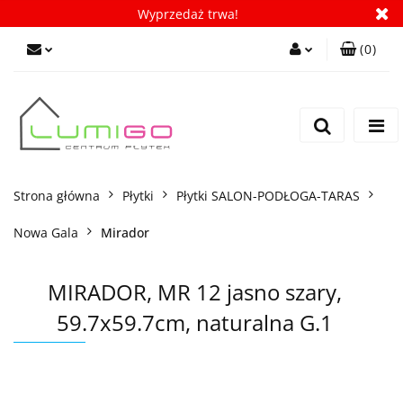
Wyprzedaż trwa!
(
0
)
Zaloguj się
Zarejestruj się
Dodaj zgłoszenie
Zgody cookies
Strona główna
Płytki
Płytki SALON-PODŁOGA-TARAS
Nowa Gala
Mirador
MIRADOR, MR 12 jasno szary,
59.7x59.7cm, naturalna G.1