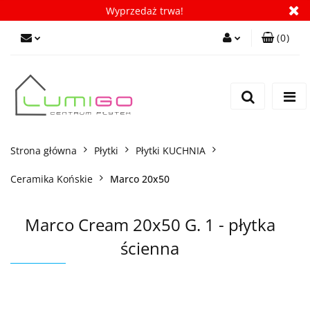
Wyprzedaż trwa!
(
0
)
Zaloguj się
Zarejestruj się
Dodaj zgłoszenie
Zgody cookies
Strona główna
Płytki
Płytki KUCHNIA
Ceramika Końskie
Marco 20x50
Marco Cream 20x50 G. 1 - płytka
ścienna