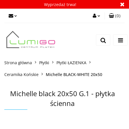
Wyprzedaż trwa!
(
0
)
Zaloguj się
Zarejestruj się
Dodaj zgłoszenie
Zgody cookies
Strona główna
Płytki
Płytki ŁAZIENKA
Ceramika Końskie
Michelle BLACK-WHITE 20x50
Michelle black 20x50 G.1 - płytka
ścienna