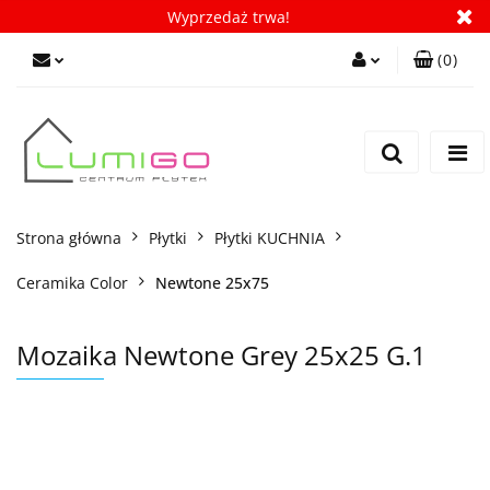
Wyprzedaż trwa!
(
0
)
Zaloguj się
Zarejestruj się
Dodaj zgłoszenie
Zgody cookies
Strona główna
Płytki
Płytki KUCHNIA
Ceramika Color
Newtone 25x75
Mozaika Newtone Grey 25x25 G.1