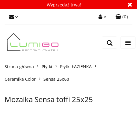
Wyprzedaż trwa!
(
0
)
Zaloguj się
Zarejestruj się
Dodaj zgłoszenie
Zgody cookies
Strona główna
Płytki
Płytki ŁAZIENKA
Ceramika Color
Sensa 25x60
Mozaika Sensa toffi 25x25