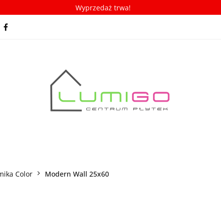
Wyprzedaż trwa!
spiracje
Porady/ABC płytek
Nowości
Bestseller
racje
Porady/ABC płytek
Nowości
Bestsellery
mika Color
Modern Wall 25x60