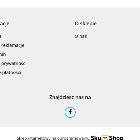
acje
O sklepie
Barwolf
a
O nas
i reklamacje
min
a prywatności
 płatności
Cerambell
Znajdziesz nas na
Ceramfix
Sklep internetowy na oprogramowaniu