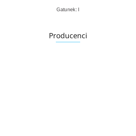
Gatunek: I
Producenci
Ariana
AZTECA