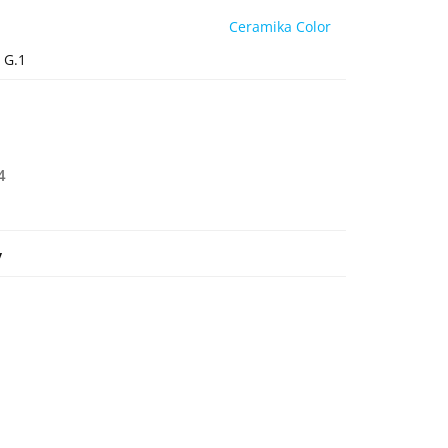
Ceramika Color
 G.1
4
y