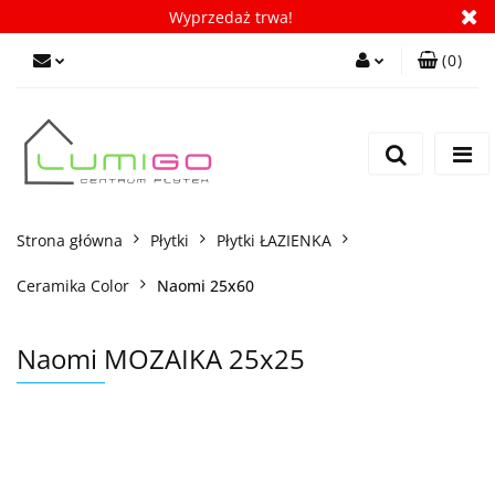
Wyprzedaż trwa!
(
0
)
Zaloguj się
Zarejestruj się
Dodaj zgłoszenie
Zgody cookies
Strona główna
Płytki
Płytki ŁAZIENKA
Ceramika Color
Naomi 25x60
Naomi MOZAIKA 25x25