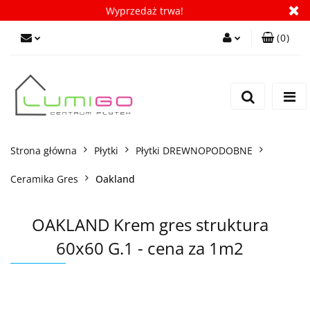
Wyprzedaż trwa!
(
0
)
Zaloguj się
Zarejestruj się
Dodaj zgłoszenie
Zgody cookies
Strona główna
Płytki
Płytki DREWNOPODOBNE
Ceramika Gres
Oakland
OAKLAND Krem gres struktura
60x60 G.1 - cena za 1m2