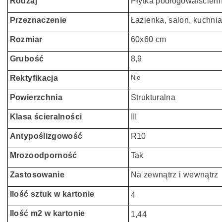
Rodzaj
Płytka podłogowa/ścien
Przeznaczenie
Łazienka, salon, kuchnia
Rozmiar
60x60 cm
Grubość
8,9
Rektyfikacja
Nie
Powierzchnia
Strukturalna
Klasa ścieralności
III
Antypoślizgowość
R10
Mrozoodporność
Tak
Zastosowanie
Na zewnątrz i wewnątrz
Ilość sztuk w kartonie
4
Ilość m2 w kartonie
1,44