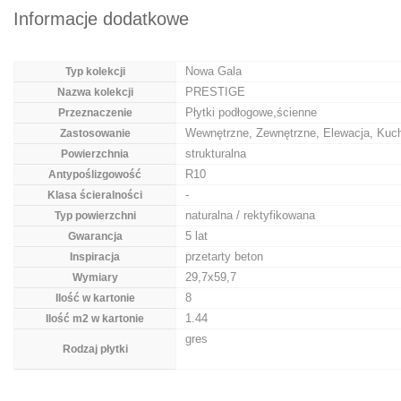
Informacje dodatkowe
Nowa Gala
Typ kolekcji
PRESTIGE
Nazwa kolekcji
Płytki podłogowe,ścienne
Przeznaczenie
Wewnętrzne, Zewnętrzne, Elewacja, Kuch
Zastosowanie
strukturalna
Powierzchnia
R10
Antypoślizgowość
-
Klasa ścieralności
naturalna / rektyfikowana
Typ powierzchni
5 lat
Gwarancja
przetarty beton
Inspiracja
29,7x59,7
Wymiary
8
Ilość w kartonie
1.44
Ilość m2 w kartonie
gres
Rodzaj płytki