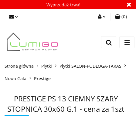
Wyprzedaż trwa!
(
0
)
Zaloguj się
Zarejestruj się
Dodaj zgłoszenie
Zgody cookies
Strona główna
Płytki
Płytki SALON-PODŁOGA-TARAS
Nowa Gala
Prestige
PRESTIGE PS 13 CIEMNY SZARY
STOPNICA 30x60 G.1 - cena za 1szt