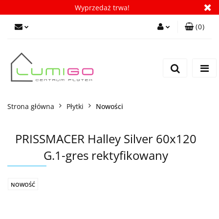
Wyprzedaż trwa!
(
0
)
Zaloguj się
Zarejestruj się
Dodaj zgłoszenie
Zgody cookies
Strona główna
Płytki
Nowości
PRISSMACER Halley Silver 60x120
G.1-gres rektyfikowany
NOWOŚĆ