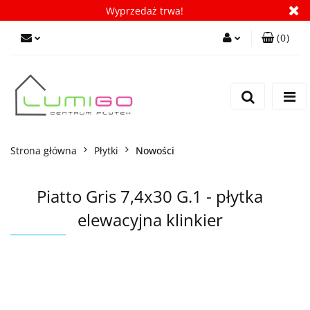
Wyprzedaż trwa!
(
0
)
Zaloguj się
Zarejestruj się
Dodaj zgłoszenie
Zgody cookies
Strona główna
Płytki
Nowości
Piatto Gris 7,4x30 G.1 - płytka
elewacyjna klinkier