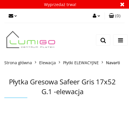
Wyprzedaż trwa!
(
0
)
Zaloguj się
Zarejestruj się
Dodaj zgłoszenie
Zgody cookies
Strona główna
Elewacja
Płytki ELEWACYJNE
Navarti
Płytka Gresowa Safeer Gris 17x52
G.1 -elewacja