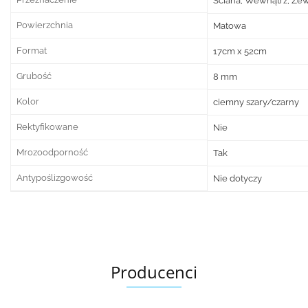
Ściana, Wewnątrz, Ze
Powierzchnia
Matowa
Format
17cm x 52cm
Grubość
8 mm
Kolor
ciemny szary/czarny
Rektyfikowane
Nie
Mrozoodporność
Tak
Antypoślizgowość
Nie dotyczy
Producenci