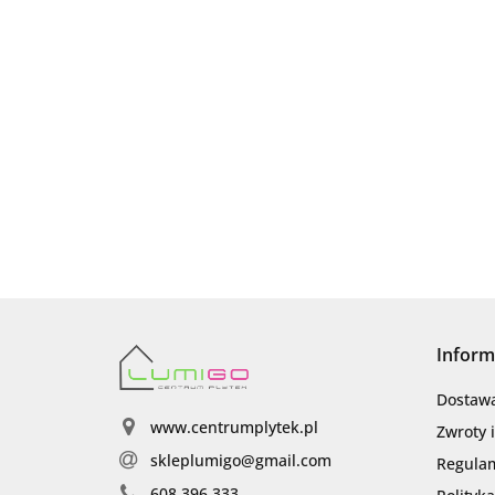
Inform
Dostaw
www.centrumplytek.pl
Zwroty 
skleplumigo@gmail.com
Regula
608 396 333