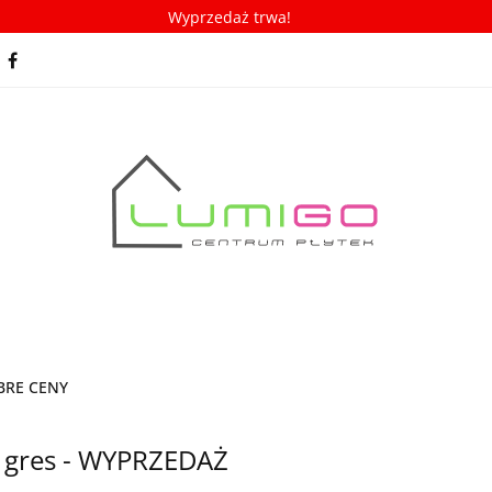
Wyprzedaż trwa!
spiracje
Porady/ABC płytek
Nowości
Bestseller
racje
Porady/ABC płytek
Nowości
Bestsellery
OBRE CENY
 gres - WYPRZEDAŻ