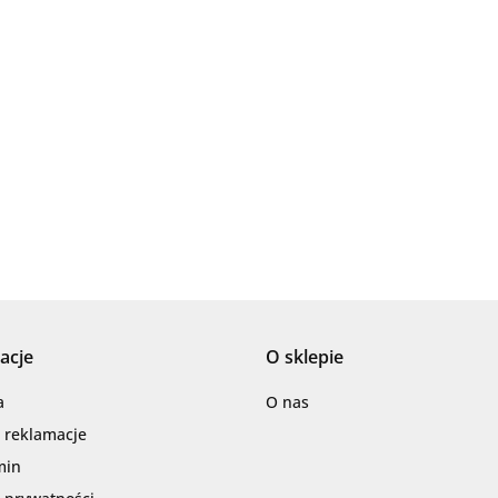
Ariana
AZTECA
acje
O sklepie
Barwolf
a
O nas
i reklamacje
min