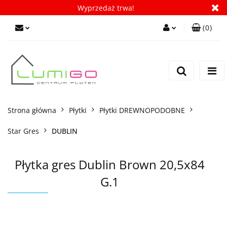
Wyprzedaż trwa!
(
0
)
Zaloguj się
Zarejestruj się
Dodaj zgłoszenie
Zgody cookies
Strona główna
Płytki
Płytki DREWNOPODOBNE
Star Gres
DUBLIN
Płytka gres Dublin Brown 20,5x84
G.1